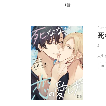
1話
Purer
死
人生
BL