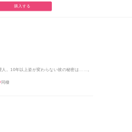
購入する
人。10年以上姿が変わらない彼の秘密は……。
同棲