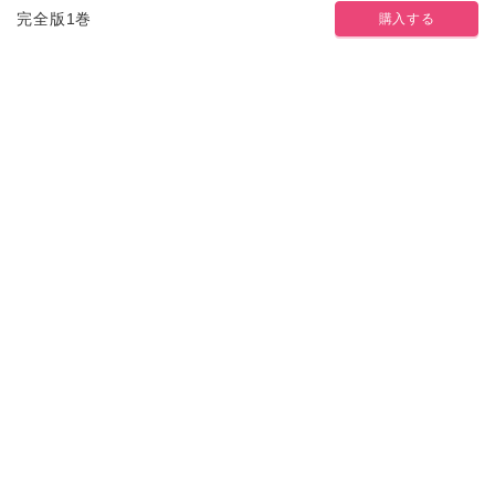
完全版1巻
購入する
Pureri
靴川selection
靴川
「パパ、笑わなくなったの。」妻を亡くし、息子の
空と二人になった翼。仕事に家事に育児に追われ余
裕のない日々。いつしか怒ってばかりになっていた
…もっと見る
翼の前に、明るく人懐っこいゲイの比呂が現れた。
BL
余裕のない翼を助けたいと思う比呂。でも、翼にそ
ツイート
LINEで送る
の思いは届かなくて……。こちらは『パパとぼくと
かぞくになってよ』全5話、『君のこと、表で懲らし
め裏で愛して。』全5話を収録した豪華版！
完全版
完全版とは
1巻まで配信中
2023/08/25