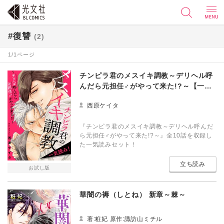
#復讐
(2)
1/1ページ
チンピラ君のメスイキ調教～デリヘル呼
んだら元担任♂がやって来た!?～【一気
読み！】
西原ケイタ
『チンピラ君のメスイキ調教～デリヘル呼んだ
ら元担任♂がやって来た!?～』全10話を収録し
た一気読みセット！
立ち読み
お試し版
華闇の褥（しとね） 新章～棘～
著:粧妃 原作:諏訪山ミチル