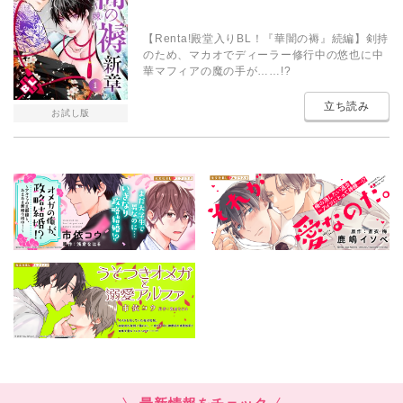
【Renta!殿堂入りBL！『華闇の褥』続編】剣持
のため、マカオでディーラー修行中の悠也に中
華マフィアの魔の手が……!?
立ち読み
お試し版