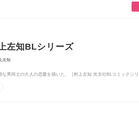
i
上左知BLシリーズ
上左知
用な男同士の大人の恋愛を描いた、［村上左知 光文社BLコミックシ